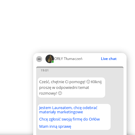
ORŁY Tłumaczeń
Live chat
19:01
Cześć, chętnie Ci pomogę! 🙂 Kliknij
proszę w odpowiedni temat
rozmowy! 🙂
Jestem Laureatem, chcę odebrać
materiały marketingowe
Chcę zgłosić swoją firmę do Orłów
Mam inną sprawę