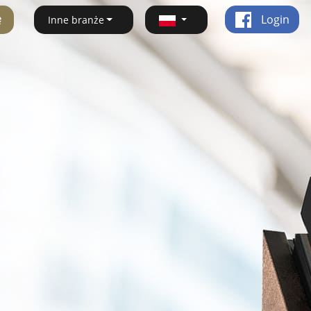
ę
Login
Inne branże