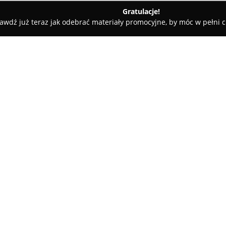
Gratulacje!
awdź już teraz jak odebrać materiały promocyjne, by móc w pełni c
owska R., mgr. Tłumacz przysięgły jęz. włoskiego
gły jęz. włoskiego
O firmie:
Bęczkowska R., mgr. Tłumacz p
tłumaczeń w Rybniku, oferując s
włoskiego. Firma bazuje na dł
wiedzy i niezbędnych uprawnien
Pokaż więcej >>
tłumaczeń zarówno zwykłych, ja
W ofercie znajdują się przekła
urodzenia, akty zawarcia zwią
upoważnienia oraz dokumentac
poświadczenia.