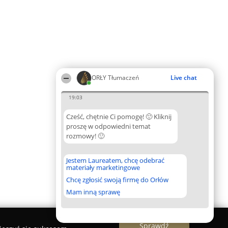
ORŁY Tłumaczeń
Live chat
19:03
Cześć, chętnie Ci pomogę! 🙂 Kliknij
proszę w odpowiedni temat
rozmowy! 🙂
Jestem Laureatem, chcę odebrać
materiały marketingowe
Chcę zgłosić swoją firmę do Orłów
Mam inną sprawę
Sprawdź