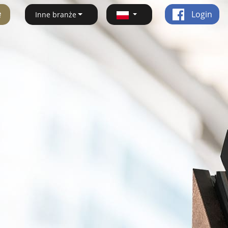
ę
Login
Inne branże