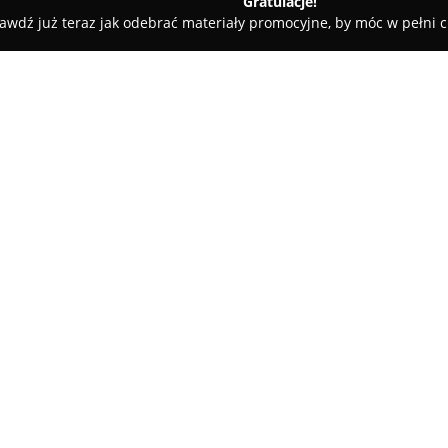
Gratulacje!
awdź już teraz jak odebrać materiały promocyjne, by móc w pełni c
o Tłumaczeń - Strzelno
O firmie:
Biuro Tłumaczeń - Strzelno
fun
w świadczeniu usług tłumaczen
2000 roku. Firma prowadzi dzia
przysięgłe, jak i zwykłe, a tak
Pokaż więcej >>
innymi teksty medyczne i praw
angielski oraz niemiecki, a za 
Sławomir Antkowiak i Irena Ant
Zespół tej firmy cechuje szcze
oraz indywidualne podejście d
rozpoznanie ich potrzeb i ocze