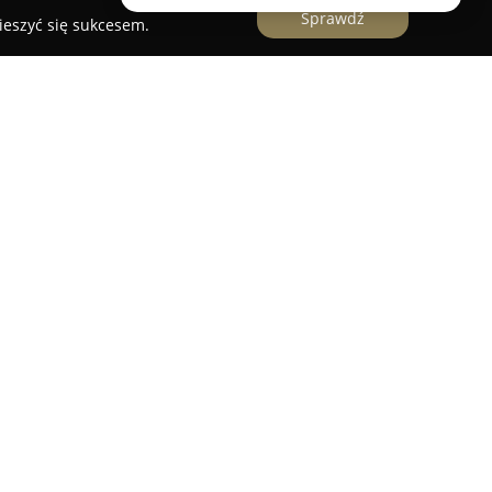
Sprawdź
ieszyć się sukcesem.
kcjonuje jako cenione centrum specjalizujące się
iowych na terenie Strzelna, obecne na rynku od
łalność, oferując zarówno tłumaczenia
że przekłady specjalistyczne, obejmujące między
nicze. W zakres obsługiwanych języków wchodzą
ich realizację odpowiadają tłumacze przysięgli
kowiak.
gólna staranność w realizacji powierzonych zleceń
o każdego klienta, co umożliwia dokładne
kiwań. Dzięki temu osiągany jest wysoki poziom