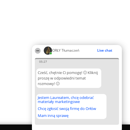
ORŁY Tłumaczeń
Live chat
05:27
Cześć, chętnie Ci pomogę! 🙂 Kliknij
proszę w odpowiedni temat
rozmowy! 🙂
Jestem Laureatem, chcę odebrać
materiały marketingowe
Chcę zgłosić swoją firmę do Orłów
Mam inną sprawę