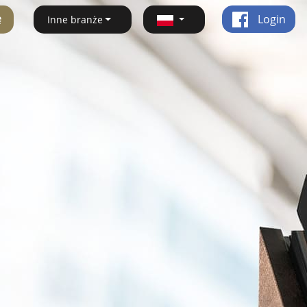
ę
Login
Inne branże