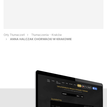
Orły Tłumaczeń
Tłumaczenia - Kraków
ANNA HALCZAK CHORWACKI W KRAKOWIE