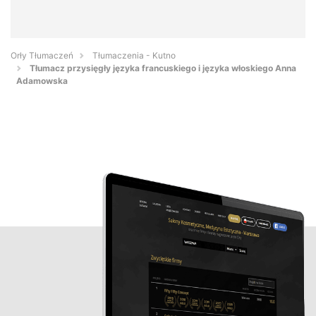
Orły Tłumaczeń
Tłumaczenia - Kutno
Tłumacz przysięgły języka francuskiego i języka włoskiego Anna
Adamowska