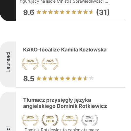
figurujący na liście Ministra Sprawiedliwości ...
9.6
(31)
KAKO-localize Kamila Kozłowska
Laureaci
8.5
Tłumacz przysięgły języka
angielskiego Dominik Rotkiewicz
Dominik Rotkiewicz to ceniony tłumacz