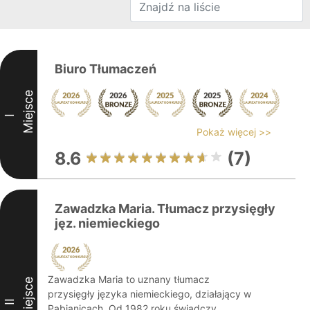
Biuro Tłumaczeń
Miejsce
I
Pokaż więcej >>
8.6
(7)
Zawadzka Maria. Tłumacz przysięgły
jęz. niemieckiego
Zawadzka Maria to uznany tłumacz
Miejsce
przysięgły języka niemieckiego, działający w
II
Pabianicach. Od 1982 roku świadczy