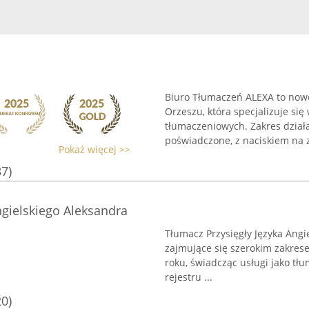
Biuro Tłumaczeń ALEXA to nowo
Orzeszu, która specjalizuje si
tłumaczeniowych. Zakres dział
poświadczone, z naciskiem na z
Pokaż więcej >>
37)
ngielskiego Aleksandra
Tłumacz Przysięgły Języka Angi
zajmujące się szerokim zakres
roku, świadcząc usługi jako tłu
rejestru ...
20)