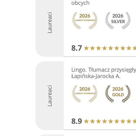
obcych
Laureaci
8.7
Lingo. Tłumacz przysięgły 
Łapińska-Jarocka A.
Laureaci
8.9