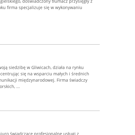
ngielskiego, doświadczony tłumacz przysięgły z
oku firma specjalizuje się w wykonywaniu
ją siedzibę w Gliwicach, działa na rynku
centrując się na wsparciu małych i średnich
munikacji międzynarodowej. Firma świadczy
rskich, ...
iuro świadczące profesjonalne usługi z