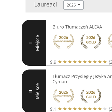
Laureaci
2026
Biuro Tłumaczeń ALEXA
Miejsce
I
9.9
(
Tłumacz Przysięgły Języka A
Cyman
Miejsce
II
9.1
(