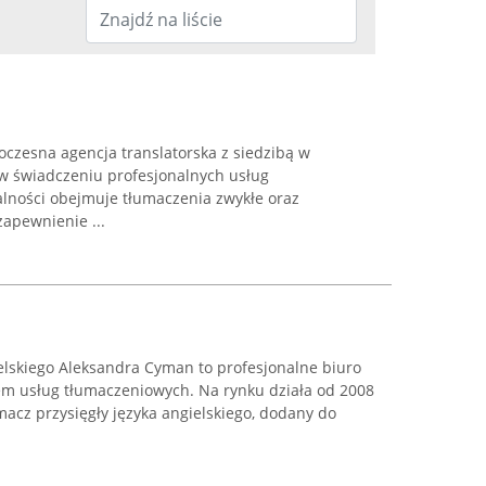
czesna agencja translatorska z siedzibą w
ę w świadczeniu profesjonalnych usług
alności obejmuje tłumaczenia zwykłe oraz
apewnienie ...
elskiego Aleksandra Cyman to profesjonalne biuro
em usług tłumaczeniowych. Na rynku działa od 2008
macz przysięgły języka angielskiego, dodany do