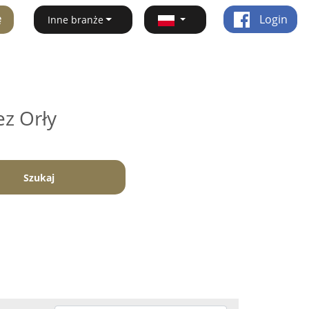
ę
Login
Inne branże
ez Orły
Szukaj