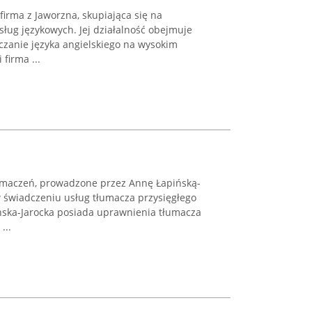
firma z Jaworzna, skupiająca się na
ług językowych. Jej działalność obejmuje
czanie języka angielskiego na wysokim
firma ...
umaczeń, prowadzone przez Annę Łapińską-
 w świadczeniu usług tłumacza przysięgłego
ińska-Jarocka posiada uprawnienia tłumacza
...