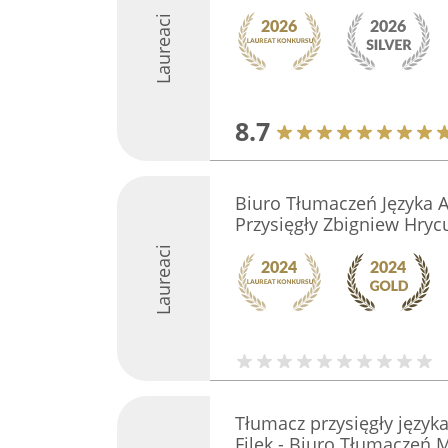
Laureaci
8.7
Biuro Tłumaczeń Języka 
Przysięgły Zbigniew Hryc
Laureaci
Tłumacz przysięgły język
Filek - Biuro Tłumaczeń 