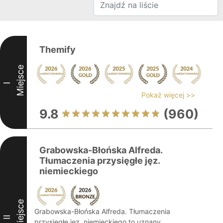
Themify
Miejsce
I
Pokaż więcej >>
9.8
(960)
Grabowska-Błońska Alfreda.
Tłumaczenia przysięgłe jęz.
niemieckiego
Miejsce
Grabowska-Błońska Alfreda. Tłumaczenia
II
przysięgłe jęz. niemieckiego to uznany