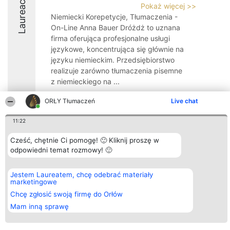
Laureaci
Pokaż więcej >>
Niemiecki Korepetycje, Tłumaczenia -
On-Line Anna Bauer Dróżdż to uznana
firma oferująca profesjonalne usługi
językowe, koncentrująca się głównie na
języku niemieckim. Przedsiębiorstwo
realizuje zarówno tłumaczenia pisemne
z niemieckiego na ...
9.3
ORŁY Tłumaczeń
Live chat
11:22
Organizator plebiscytu
Plebiscyt
Kontakt
Cześć, chętnie Ci pomogę! 🙂 Kliknij proszę w
Bright Side Solutions sp. z o.
Laureaci
Kontakt
odpowiedni temat rozmowy! 🙂
o. sp. k.
Lista
ul. Ruska 22
wszystkich
Wrocław 50-079
Laureatów
Jestem Laureatem, chcę odebrać materiały
KRS 0000749100 | Regon
Zasady
marketingowe
381313360 | NIP 8943132676
Regulamin
+48 508 492 400
Polityka
Chcę zgłosić swoją firmę do Orłów
Prywatności
Mam inną sprawę